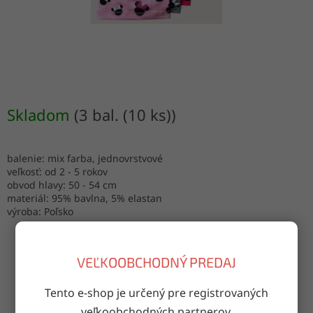
Skladom
(3 bal. (10 ks))
balenie: mix farba, jednovrstvové
veľkosť: od 2 - 5 rokov
obvod hlavy: 50 - 54 cm
materiál: 95% bavlna, 5% elastan
výroba: Poľsko
VEĽKOOBCHODNÝ PREDAJ
OPÝTAŤ SA
ZDIEĽAŤ
Tento e-shop je určený pre registrovaných
veľkoobchodných partnerov.