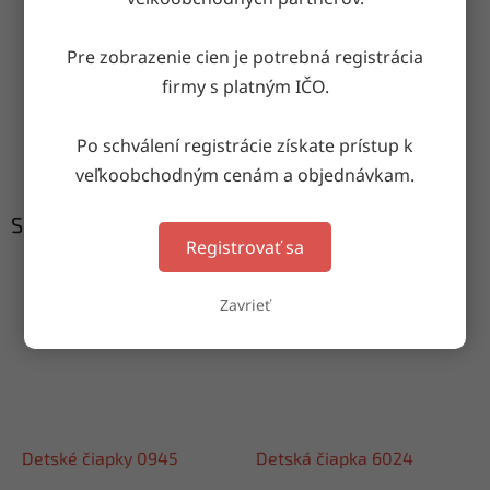
Doručenie do druhého dňa
Pre zobrazenie cien je potrebná registrácia
na akúkoľvek adresu
firmy s platným IČO.
Garancia doručenia
Po schválení registrácie získate prístup k
nepoškodeného tovaru
veľkoobchodným cenám a objednávkam.
Súvisiaci tovar
Registrovať sa
Zavrieť
Detské čiapky 0945
Detská čiapka 6024