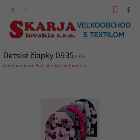
Prejsť
NÁKUP
na
obsah
KOŠÍK
Detské čiapky 0935
0935
Priemerné
Neohodnotené
Podrobnosti hodnotenia
hodnotenie
produktu
je
0,0
z
5
hviezdičiek.