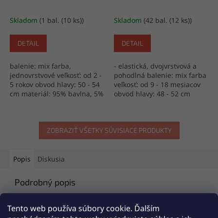
Skladom
(1 bal. (10 ks))
Skladom
(42 bal. (12 ks))
DETAIL
DETAIL
balenie: mix farba,
- elastická, dvojvrstvová a
jednovrstvové veľkosť: od 2 -
pohodlná balenie: mix farba
5 rokov obvod hlavy: 50 - 54
veľkosť: od 9 - 18 mesiacov
cm materiál: 95% bavlna, 5%
obvod hlavy: 48 - 52 cm
elastan výroba: Poľsko
materiál: 100% bavlna
výroba: Turecko
ZOBRAZIŤ VŠETKY SÚVISIACE PRODUKTY
Popis
Diskusia
Podrobný popis
Popis produktu nie je dostupný
Tento web používa súbory cookie. Ďalším