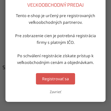
OPÝTAŤ SA
ZDIEĽAŤ
VEĽKOOBCHODNÝ PREDAJ
Tento e-shop je určený pre registrovaných
veľkoobchodných partnerov.
Doručenie do druhého dňa
na akúkoľvek adresu
Pre zobrazenie cien je potrebná registrácia
firmy s platným IČO.
Garancia doručenia
nepoškodeného tovaru
Po schválení registrácie získate prístup k
veľkoobchodným cenám a objednávkam.
Súvisiaci tovar
Registrovať sa
Zavrieť