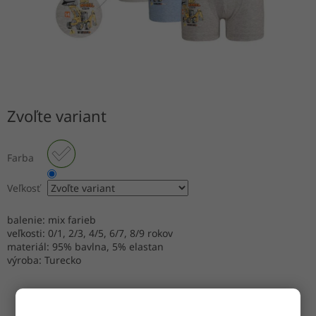
Zvoľte variant
Farba
Veľkosť
balenie: mix farieb
veľkosti: 0/1, 2/3, 4/5, 6/7, 8/9 rokov
materiál: 95% bavlna, 5% elastan
výroba: Turecko