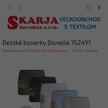
Prejsť
NÁKUP
na
obsah
KOŠÍK
Detské boxerky Donella 7524Y1
Priemerné
Neohodnotené
Podrobnosti hodnotenia
Značka:
Donella
hodnotenie
produktu
je
0,0
z
5
hviezdičiek.