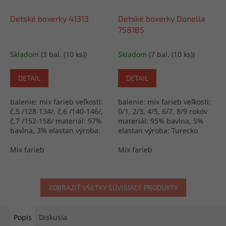
Detské boxerky 41313
Detské boxerky Donella
7581B5
Skladom
(3 bal. (10 ks))
Skladom
(7 bal. (10 ks))
DETAIL
DETAIL
balenie: mix farieb veľkosti:
balenie: mix farieb veľkosti:
č.5 /128-134/, č.6 /140-146/,
0/1, 2/3, 4/5, 6/7, 8/9 rokov
č.7 /152-158/ materiál: 97%
materiál: 95% bavlna, 5%
bavlna, 3% elastan výroba:
elastan výroba: Turecko
Turecko
Mix farieb
Mix farieb
ZOBRAZIŤ VŠETKY SÚVISIACE PRODUKTY
Popis
Diskusia