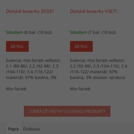
Detské boxerky 30931
Detské boxerky 41871
Skladom
(8 bal. (10 ks))
Skladom
(7 bal. (10 ks))
DETAIL
DETAIL
balenie: mix farieb veľkosti:
balenie: mix farieb veľkosti:
č.1 /80-86/, č.2 /92-98/, č.3
č.2 /92-98/, č.3 /104-110/, č.4
/104-110/, č.4 /116-122/
/116-122/ materiál: 97%
materiál: 97% bavlna, 3%
bavlna, 3% elastan výrobca:
elastan výrobca: Turecko
Turecko
Mix farieb
Mix farieb
ZOBRAZIŤ VŠETKY SÚVISIACE PRODUKTY
Popis
Diskusia