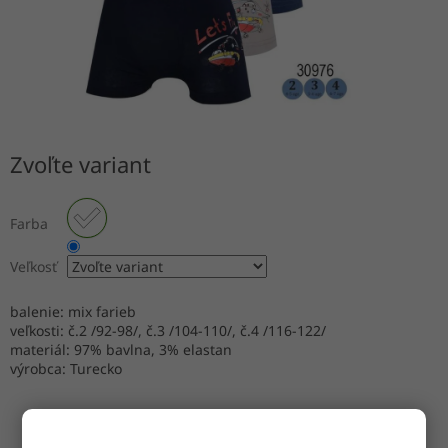
Zvoľte variant
Farba
Veľkosť
balenie: mix farieb
veľkosti: č.2 /92-98/, č.3 /104-110/, č.4 /116-122/
materiál: 97% bavlna, 3% elastan
výrobca: Turecko