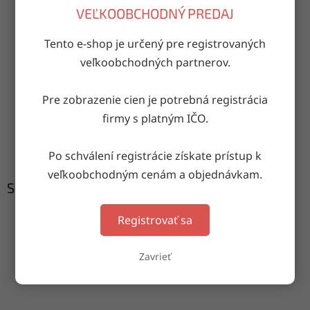
OPÝTAŤ SA
ZDIEĽAŤ
VEĽKOOBCHODNÝ PREDAJ
Tento e-shop je určený pre registrovaných
veľkoobchodných partnerov.
Doručenie do druhého dňa
na akúkoľvek adresu
Pre zobrazenie cien je potrebná registrácia
firmy s platným IČO.
Garancia doručenia
nepoškodeného tovaru
Po schválení registrácie získate prístup k
veľkoobchodným cenám a objednávkam.
Súvisiaci tovar
Registrovať sa
Zavrieť