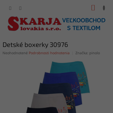
Prejsť
NÁKUP
na
obsah
KOŠÍK
Detské boxerky 30976
Priemerné
Neohodnotené
Podrobnosti hodnotenia
Značka:
pinolo
hodnotenie
produktu
je
0,0
z
5
hviezdičiek.