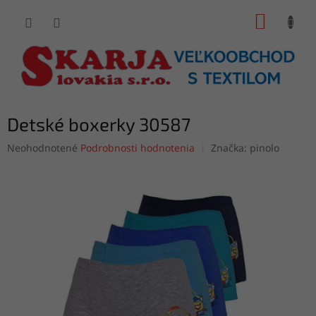
Prejsť
NÁKUP
na
obsah
KOŠÍK
Detské boxerky 30587
Priemerné
Neohodnotené
Podrobnosti hodnotenia
Značka:
pinolo
hodnotenie
produktu
je
0,0
z
5
hviezdičiek.