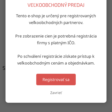
OPÝTAŤ SA
ZDIEĽAŤ
VEĽKOOBCHODNÝ PREDAJ
Tento e-shop je určený pre registrovaných
veľkoobchodných partnerov.
Doručenie do druhého dňa
na akúkoľvek adresu
Pre zobrazenie cien je potrebná registrácia
firmy s platným IČO.
Garancia doručenia
nepoškodeného tovaru
Po schválení registrácie získate prístup k
veľkoobchodným cenám a objednávkam.
Súvisiaci tovar
Registrovať sa
Zavrieť