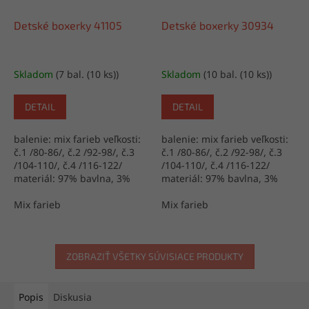
Detské boxerky 41105
Detské boxerky 30934
Skladom
(7 bal. (10 ks))
Skladom
(10 bal. (10 ks))
DETAIL
DETAIL
balenie: mix farieb veľkosti:
balenie: mix farieb veľkosti:
č.1 /80-86/, č.2 /92-98/, č.3
č.1 /80-86/, č.2 /92-98/, č.3
/104-110/, č.4 /116-122/
/104-110/, č.4 /116-122/
materiál: 97% bavlna, 3%
materiál: 97% bavlna, 3%
elastan výrobca: Turecko
elastan výrobca: Turecko
Mix farieb
Mix farieb
ZOBRAZIŤ VŠETKY SÚVISIACE PRODUKTY
Popis
Diskusia