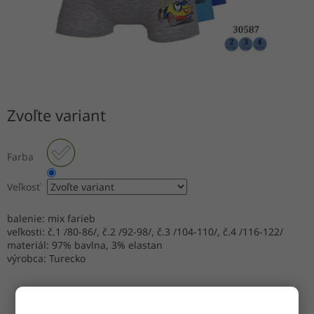
Zvoľte variant
Farba
Veľkosť
balenie: mix farieb
veľkosti: č.1 /80-86/, č.2 /92-98/, č.3 /104-110/, č.4 /116-122/
materiál: 97% bavlna, 3% elastan
výrobca: Turecko