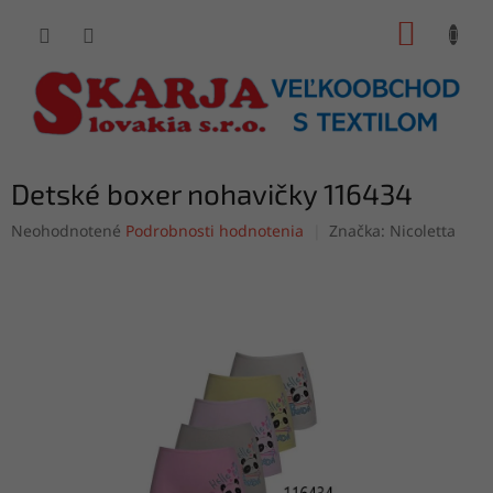
Prejsť
NÁKUP
na
obsah
KOŠÍK
Detské boxer nohavičky 116434
Priemerné
Neohodnotené
Podrobnosti hodnotenia
Značka:
Nicoletta
hodnotenie
produktu
je
0,0
z
5
hviezdičiek.