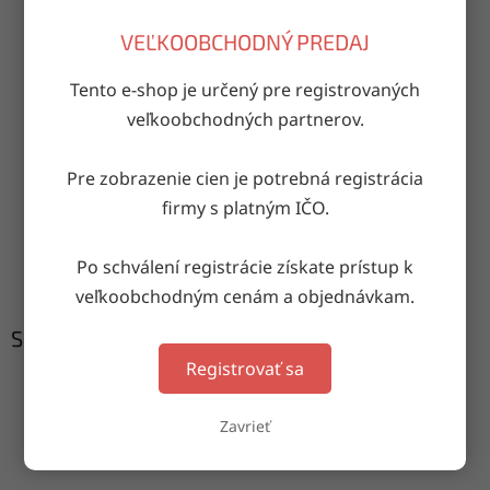
VEĽKOOBCHODNÝ PREDAJ
OPÝTAŤ SA
ZDIEĽAŤ
Tento e-shop je určený pre registrovaných
veľkoobchodných partnerov.
Doručenie do druhého dňa
na akúkoľvek adresu
Pre zobrazenie cien je potrebná registrácia
firmy s platným IČO.
Garancia doručenia
Po schválení registrácie získate prístup k
nepoškodeného tovaru
veľkoobchodným cenám a objednávkam.
Súvisiaci tovar
Registrovať sa
Zavrieť