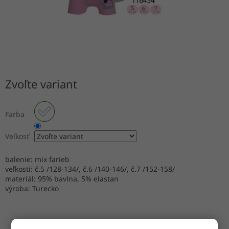
Zvoľte variant
Farba
Veľkosť
balenie: mix farieb
veľkosti: č.5 /128-134/, č.6 /140-146/, č.7 /152-158/
materiál: 95% bavlna, 5% elastan
výroba: Turecko