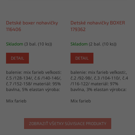
Detské boxer nohavičky
Detské nohavičky BOXER
116406
179362
Skladom
(3 bal. (10 ks))
Skladom
(2 bal. (10 ks))
DETAIL
DETAIL
balenie: mix farieb veľkosti:
balenie: mix farieb veľkosti:,
č.5 /128-134/, č.6 /140-146/,
č.2 /92-98/, č.3 /104-110/, č.4
č.7 /152-158/ materiál: 95%
/116-122/ materiál: 97%
bavlna, 5% elastan výroba:
bavlna, 3% elastan výrobca:
Turecko
Turecko
Mix farieb
Mix farieb
ZOBRAZIŤ VŠETKY SÚVISIACE PRODUKTY