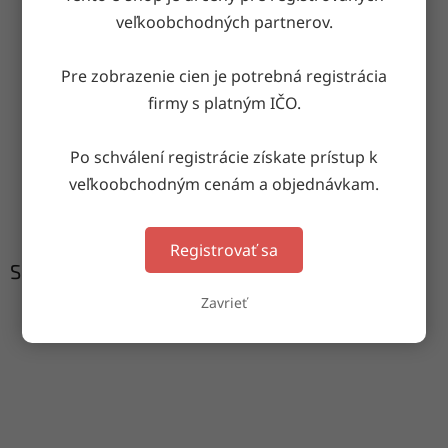
OPÝTAŤ SA
ZDIEĽAŤ
veľkoobchodných partnerov.
Pre zobrazenie cien je potrebná registrácia
firmy s platným IČO.
Doručenie do druhého dňa
na akúkoľvek adresu
Po schválení registrácie získate prístup k
veľkoobchodným cenám a objednávkam.
Garancia doručenia
nepoškodeného tovaru
Registrovať sa
Súvisiaci tovar
Zavrieť