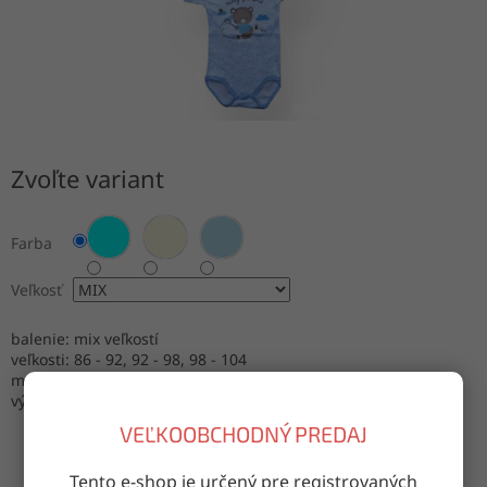
Zvoľte variant
Farba
Veľkosť
balenie: mix veľkostí
veľkosti: 86 - 92, 92 - 98, 98 - 104
materiál: 100% bavlna
výroba: Turecko
VEĽKOOBCHODNÝ PREDAJ
Tento e-shop je určený pre registrovaných