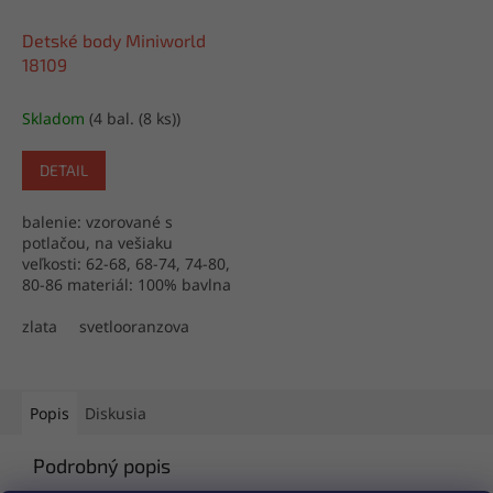
Detské body Miniworld
18109
Skladom
(4 bal. (8 ks))
DETAIL
balenie: vzorované s
potlačou, na vešiaku
veľkosti: 62-68, 68-74, 74-80,
80-86 materiál: 100% bavlna
výroba: Turecko
zlata
svetlooranzova
Popis
Diskusia
Podrobný popis