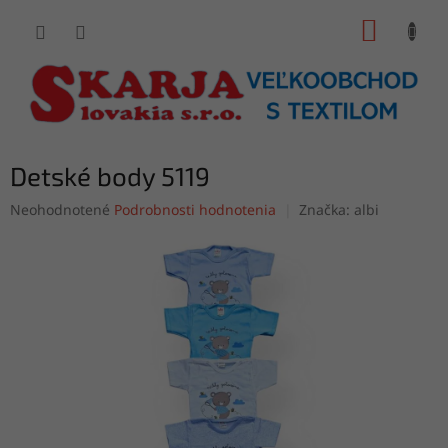
Prejsť
NÁKUP
na
obsah
KOŠÍK
Detské body 5119
Priemerné
Neohodnotené
Podrobnosti hodnotenia
Značka:
albi
hodnotenie
produktu
je
0,0
z
5
hviezdičiek.