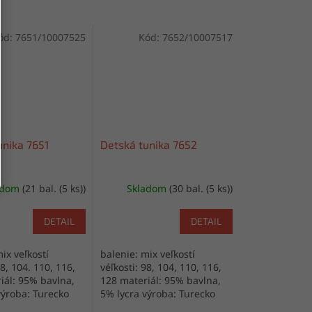
ód:
7651/10007525
Kód:
7652/10007517
unika 7651
Detská tunika 7652
adom
(21 bal. (5 ks))
Skladom
(30 bal. (5 ks))
DETAIL
DETAIL
ix veľkostí
balenie: mix veľkostí
98, 104. 110, 116,
véľkosti: 98, 104, 110, 116,
iál: 95% bavlna,
128 materiál: 95% bavlna,
výroba: Turecko
5% lycra výroba: Turecko