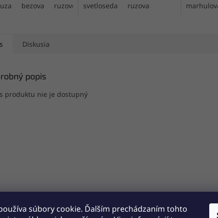
ruza
bezova
ruzovohneda
svetloseda
ruzova
marhulov
s
Diskusia
robný popis
s produktu nie je dostupný
používa súbory cookie. Ďalším prechádzaním tohto