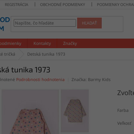
REGISTRÁCIA
OBCHODNÉ PODMIENKY
PODMIENKY OCHRA
HĽADAŤ
podmienky
Kontakty
Značky
é tričká
Detská tunika 1973
ká tunika 1973
rné
notené
Podrobnosti hodnotenia
Značka:
Barmy Kids
enie
tu
Zvoľt
Farba
čiek.
Veľkosť