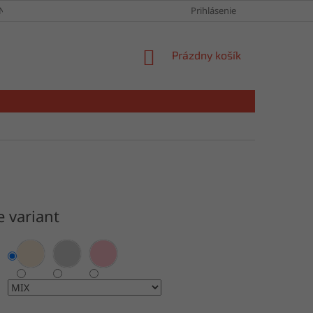
NY OSOBNÝCH ÚDAJOV
Prihlásenie
NÁKUPNÝ
Prázdny košík
KOŠÍK
e variant