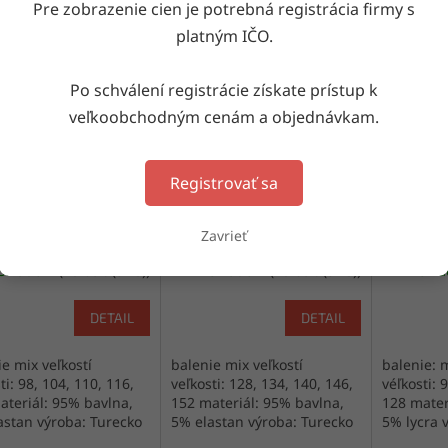
iaci tovar
Pre zobrazenie cien je potrebná registrácia firmy s
platným IČO.
Kód:
19732/10007495
Kód:
19756/10007507
K
Po schválení registrácie získate prístup k
veľkoobchodným cenám a objednávkam.
Registrovať sa
á tunika 19732
Detská tunika 19756
Detská t
Zavrieť
Skladom
(18 bal. (5 ks))
Skladom
(28 bal. (5 ks))
Skl
DETAIL
DETAIL
e mix veľkostí
balenie mix veľkostí
balenie: m
ti: 98, 104, 110, 116,
veľkosti: 128, 134, 140, 146,
véľkosti: 
ateriál: 95% bavlna,
152 materiál: 95% bavlna,
128 mater
astan výroba: Turecko
5% elastan výroba: Turecko
5% lycra 