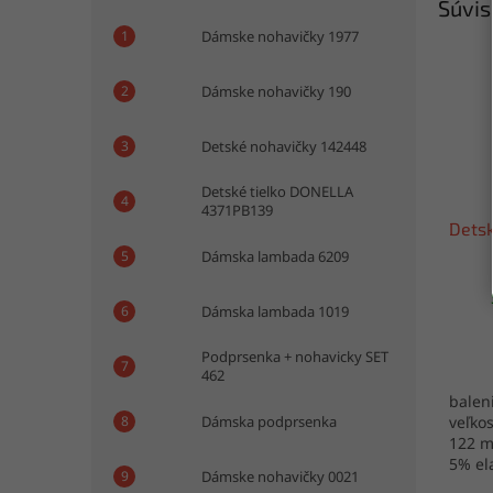
Súvis
Dámske nohavičky 1977
Dámske nohavičky 190
Detské nohavičky 142448
Detské tielko DONELLA
4371PB139
Detsk
Dámska lambada 6209
Dámska lambada 1019
Podprsenka + nohavicky SET
462
baleni
Dámska podprsenka
veľkos
122 m
5% el
Dámske nohavičky 0021