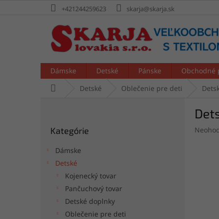
Prejsť
+421244259623
skarja@skarja.sk
na
obsah
Dámske
Detské
Pánske
Obchodné 
Domov
Detské
Oblečenie pre deti
Detsk
B
Dets
o
Preskočiť
č
Prieme
Kategórie
Neohod
kategórie
n
hodnot
ý
produk
Dámske
p
je
Detské
a
0,0
Kojenecký tovar
z
n
5
e
Pančuchový tovar
hviezdi
l
Detské doplnky
Oblečenie pre deti