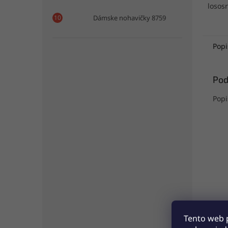
losos
Dámske nohavičky 8759
Popi
Pod
Popi
Tento web 