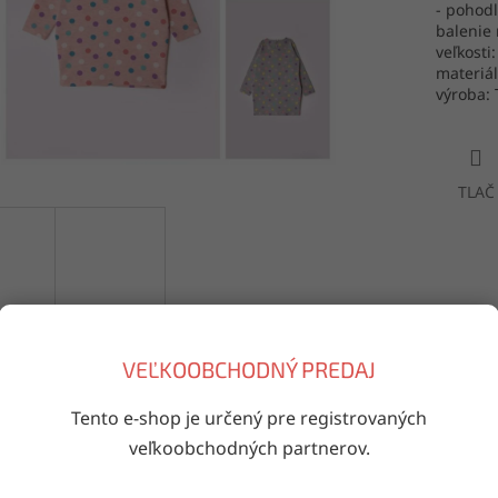
- pohodl
balenie 
veľkosti
materiál
výroba: 
TLAČ
VEĽKOOBCHODNÝ PREDAJ
Doručenie do druhého dňa
Tento e-shop je určený pre registrovaných
na akúkoľvek adresu
veľkoobchodných partnerov.