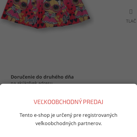
TLAČ
Doručenie do druhého dňa
na akúkoľvek adresu
VEĽKOOBCHODNÝ PREDAJ
iaci tovar
Tento e-shop je určený pre registrovaných
Kód:
0892
Kód:
901
veľkoobchodných partnerov.