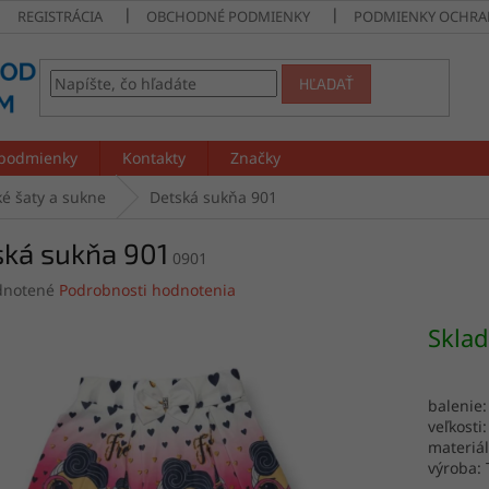
REGISTRÁCIA
OBCHODNÉ PODMIENKY
PODMIENKY OCHRA
HĽADAŤ
podmienky
Kontakty
Značky
é šaty a sukne
Detská sukňa 901
ská sukňa 901
0901
rné
notené
Podrobnosti hodnotenia
enie
tu
Skla
balenie:
veľkosti
čiek.
materiál
výroba: 