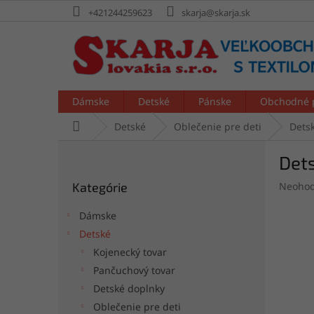
Prejsť
+421244259623
skarja@skarja.sk
na
obsah
Dámske
Detské
Pánske
Obchodné 
Domov
Detské
Oblečenie pre deti
Detsk
B
Det
o
Preskočiť
č
Prieme
Kategórie
Neohod
kategórie
n
hodnot
ý
produk
Dámske
p
je
Detské
a
0,0
Kojenecký tovar
z
n
5
e
Pančuchový tovar
hviezdi
l
Detské doplnky
Oblečenie pre deti