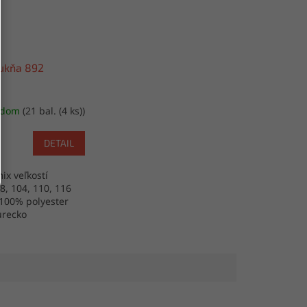
ukňa 892
adom
(21 bal. (4 ks))
DETAIL
ix veľkostí
98, 104, 110, 116
 100% polyester
urecko