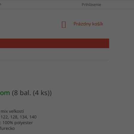
NY OSOBNÝCH ÚDAJOV
Prihlásenie
NÁKUPNÝ
Prázdny košík
KOŠÍK
dom
(8 bal. (4 ks))
 mix veľkostí
: 122, 128, 134, 140
: 100% polyester
Turecko