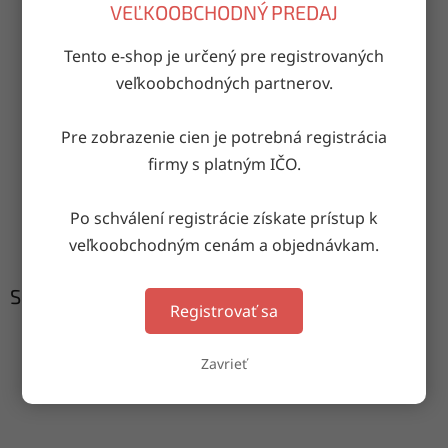
VEĽKOOBCHODNÝ PREDAJ
OPÝTAŤ SA
ZDIEĽAŤ
Tento e-shop je určený pre registrovaných
veľkoobchodných partnerov.
Doručenie do druhého dňa
Pre zobrazenie cien je potrebná registrácia
na akúkoľvek adresu
firmy s platným IČO.
Po schválení registrácie získate prístup k
Garancia doručenia
nepoškodeného tovaru
veľkoobchodným cenám a objednávkam.
Súvisiaci tovar
Registrovať sa
Zavrieť