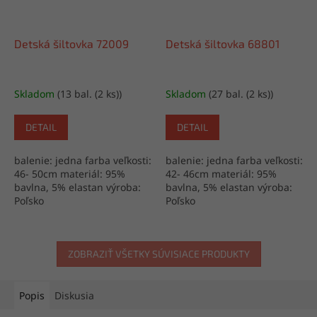
Detská šiltovka 72009
Detská šiltovka 68801
Skladom
(13 bal. (2 ks))
Skladom
(27 bal. (2 ks))
DETAIL
DETAIL
balenie: jedna farba veľkosti:
balenie: jedna farba veľkosti:
46- 50cm materiál: 95%
42- 46cm materiál: 95%
bavlna, 5% elastan výroba:
bavlna, 5% elastan výroba:
Poľsko
Poľsko
ZOBRAZIŤ VŠETKY SÚVISIACE PRODUKTY
Popis
Diskusia