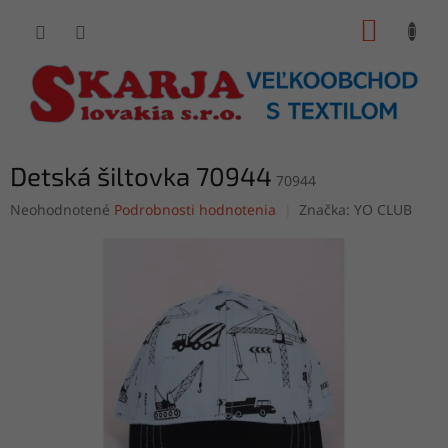
Prejsť
NÁKUP
na
obsah
KOŠÍK
Detská šiltovka 70944
70944
Priemerné
Neohodnotené
Podrobnosti hodnotenia
Značka:
YO CLUB
hodnotenie
produktu
je
0,0
z
5
hviezdičiek.