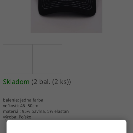
Skladom
(2 bal. (2 ks))
balenie: jedna farba
veľkosti: 46- 50cm
materiál: 95% bavlna, 5% elastan
výroba: Poľsko