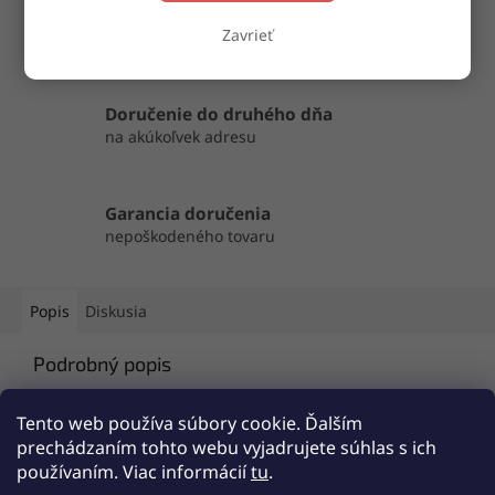
OPÝTAŤ SA
ZDIEĽAŤ
Zavrieť
Doručenie do druhého dňa
na akúkoľvek adresu
Garancia doručenia
nepoškodeného tovaru
Popis
Diskusia
Podrobný popis
Popis produktu nie je dostupný
Tento web používa súbory cookie. Ďalším
prechádzaním tohto webu vyjadrujete súhlas s ich
používaním. Viac informácií
tu
.
Z