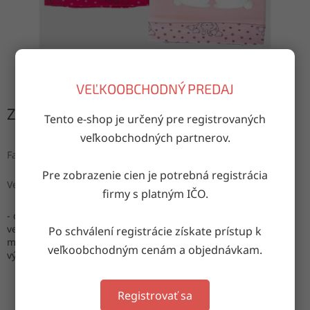
VEĽKOOBCHODNÝ PREDAJ
Zvoľte variant
Tento e-shop je určený pre registrovaných
veľkoobchodných partnerov.
Farba
Pre zobrazenie cien je potrebná registrácia
Veľkosť
firmy s platným IČO.
- deka dvojvrstvová s výšivkou
veľkosť: deka: 80 x 85cm
Po schválení registrácie získate prístup k
materiál: 95% bavlna, 5% elastan
veľkoobchodným cenám a objednávkam.
výroba: Turecko
Registrovať sa