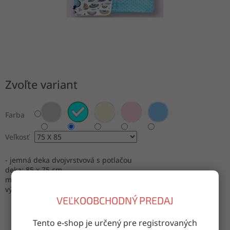
Zvoľte variant
Farba
Veľkosť
- jemná deka dvojvrstvová s potlačou
deka: 85 x 75 cm
materiál: 100% bavlna
výroba: Turecko
VEĽKOOBCHODNÝ PREDAJ
Tento e-shop je určený pre registrovaných