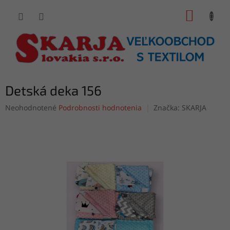
Prejsť
NÁKUP
na
obsah
KOŠÍK
Detská deka 156
Priemerné
Neohodnotené
Podrobnosti hodnotenia
Značka:
SKARJA
hodnotenie
produktu
je
0,0
z
5
hviezdičiek.