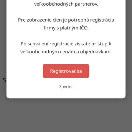
OPÝTAŤ SA
ZDIEĽAŤ
veľkoobchodných partnerov.
Pre zobrazenie cien je potrebná registrácia
firmy s platným IČO.
Doručenie do druhého dňa
na akúkoľvek adresu
Po schválení registrácie získate prístup k
veľkoobchodným cenám a objednávkam.
Garancia doručenia
nepoškodeného tovaru
Registrovať sa
Súvisiaci tovar
Zavrieť