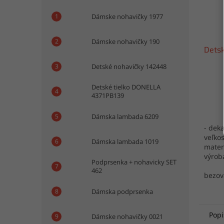
Dámske nohavičky 1977
Dámske nohavičky 190
Detsk
Detské nohavičky 142448
Detské tielko DONELLA
4371PB139
Dámska lambada 6209
- dek
veľkos
Dámska lambada 1019
mater
výrob
Podprsenka + nohavicky SET
462
bezov
Dámska podprsenka
Popi
Dámske nohavičky 0021