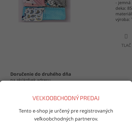
- jemná 
deka: 85
materiá
výroba: 
TLAČ
Doručenie do druhého dňa
na akúkoľvek adresu
VEĽKOOBCHODNÝ PREDAJ
iaci tovar
Tento e-shop je určený pre registrovaných
Kód:
772/10005214
veľkoobchodných partnerov.