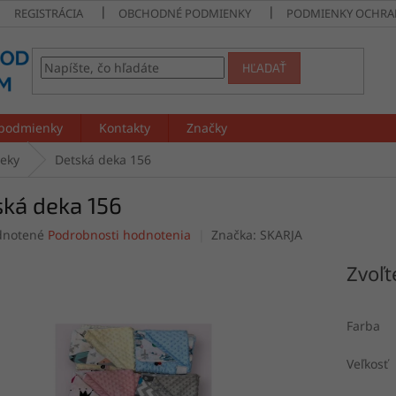
REGISTRÁCIA
OBCHODNÉ PODMIENKY
PODMIENKY OCHRA
HĽADAŤ
podmienky
Kontakty
Značky
deky
Detská deka 156
ská deka 156
rné
notené
Podrobnosti hodnotenia
Značka:
SKARJA
enie
tu
Zvoľt
Farba
čiek.
Veľkosť