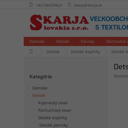
Prejsť
+421244259623
skarja@skarja.sk
na
obsah
Dámske
Detské
Pánske
Obchodné 
Domov
Detské
Detské doplnky
Detské 
B
Det
o
Preskočiť
č
Prieme
Kategórie
Neohod
kategórie
n
hodnot
ý
produk
Dámske
p
je
Detské
a
0,0
Kojenecký tovar
z
n
5
e
Pančuchový tovar
hviezdi
l
Detské doplnky
Detské perinky