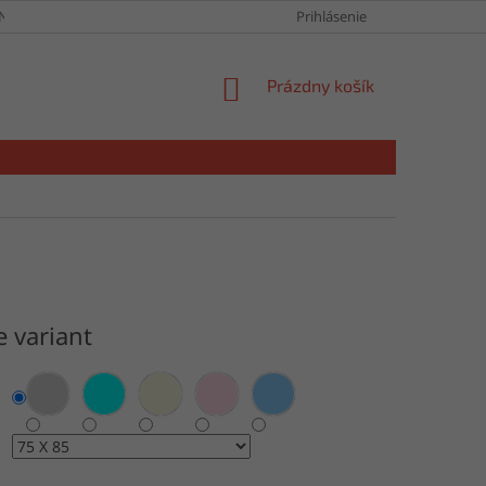
NY OSOBNÝCH ÚDAJOV
Prihlásenie
NÁKUPNÝ
Prázdny košík
KOŠÍK
e variant