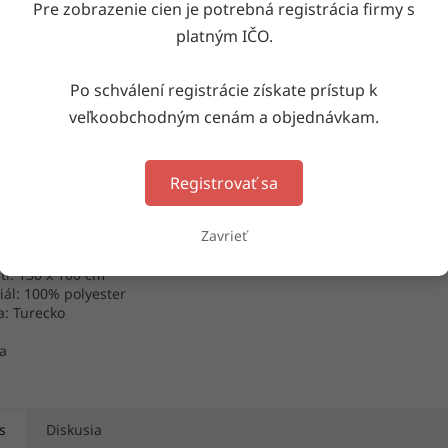
Pre zobrazenie cien je potrebná registrácia firmy s
platným IČO.
Po schválení registrácie získate prístup k
á deka 772
veľkoobchodným cenám a objednávkam.
Skladom
(6 ks)
Registrovať sa
DETAIL
Zavrieť
a jednofarebná
ti: 130 x 100 cm
iál: 100% polyester
a: Turecko
a
s
Diskusia