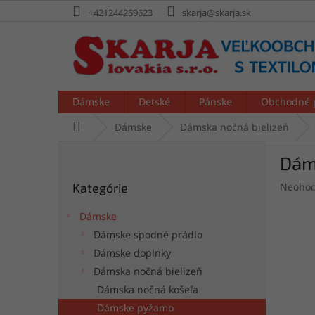
Prejsť
+421244259623
skarja@skarja.sk
na
obsah
Dámske
Detské
Pánske
Obchodné 
Domov
Dámske
Dámska nočná bielizeň
B
Dám
o
Preskočiť
č
Prieme
Kategórie
Neohod
kategórie
n
hodnot
ý
produk
Dámske
p
je
Dámske spodné prádlo
a
0,0
Dámske doplnky
z
n
5
e
Dámska nočná bielizeň
hviezdi
l
Dámska nočná košeľa
Dámske pyžamo