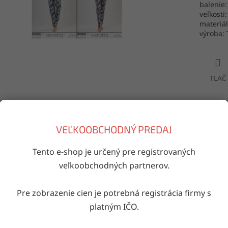
balenie:
veľkosti:
materiá
výroba: 
TLAČ
Doručenie do druhého dňa
VEĽKOOBCHODNÝ PREDAJ
na akúkoľvek adresu
Tento e-shop je určený pre registrovaných
veľkoobchodných partnerov.
iaci tovar
Pre zobrazenie cien je potrebná registrácia firmy s
Kód:
203166/10003961
Kód:
204074
Kód
platným IČO.