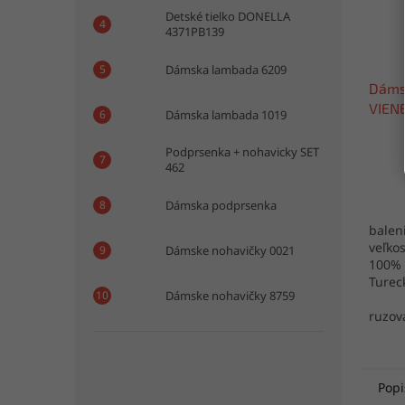
Detské tielko DONELLA
4371PB139
Dámska lambada 6209
Dáms
VIEN
Dámska lambada 1019
Podprsenka + nohavicky SET
462
Dámska podprsenka
baleni
veľkos
Dámske nohavičky 0021
100% 
Turec
Dámske nohavičky 8759
ruzov
Popi