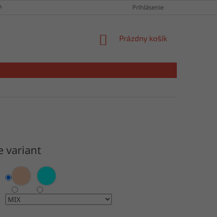
NY OSOBNÝCH ÚDAJOV
Prihlásenie
NÁKUPNÝ
Prázdny košík
KOŠÍK
e variant