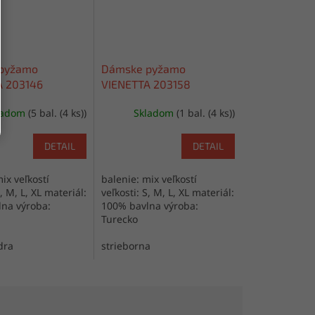
pyžamo
Dámske pyžamo
A 203146
VIENETTA 203158
ladom
(5 bal. (4 ks))
Skladom
(1 bal. (4 ks))
DETAIL
DETAIL
ix veľkostí
balenie: mix veľkostí
S, M, L, XL materiál:
veľkosti: S, M, L, XL materiál:
na výroba:
100% bavlna výroba:
Turecko
dra
strieborna