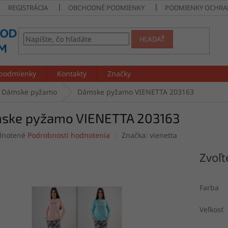
REGISTRÁCIA
OBCHODNÉ PODMIENKY
PODMIENKY OCHRA
HĽADAŤ
podmienky
Kontakty
Značky
Dámske pyžamo
Dámske pyžamo VIENETTA 203163
ske pyžamo VIENETTA 203163
rné
notené
Podrobnosti hodnotenia
Značka:
vienetta
enie
tu
Zvoľt
Farba
čiek.
Veľkosť