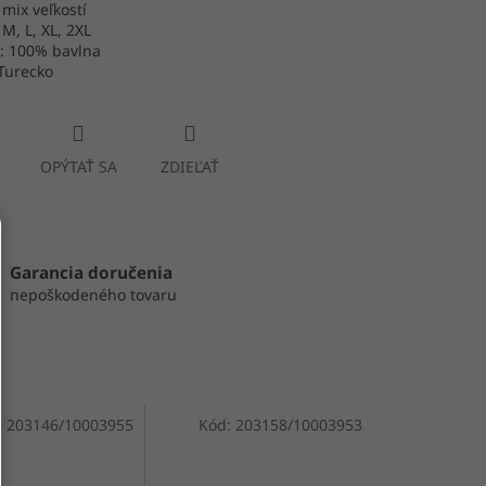
 mix veľkostí
 M, L, XL, 2XL
l: 100% bavlna
Turecko
OPÝTAŤ SA
ZDIEĽAŤ
Garancia doručenia
nepoškodeného tovaru
:
203146/10003955
Kód:
203158/10003953