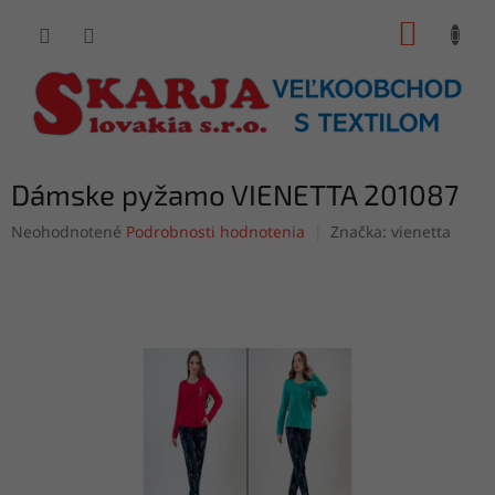
Prejsť
NÁKUP
na
obsah
KOŠÍK
Dámske pyžamo VIENETTA 201087
Priemerné
Neohodnotené
Podrobnosti hodnotenia
Značka:
vienetta
hodnotenie
produktu
je
0,0
z
5
hviezdičiek.