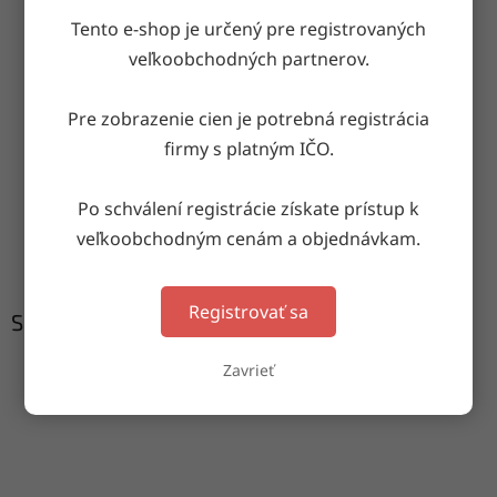
Tento e-shop je určený pre registrovaných
OPÝTAŤ SA
ZDIEĽAŤ
veľkoobchodných partnerov.
Pre zobrazenie cien je potrebná registrácia
Doručenie do druhého dňa
firmy s platným IČO.
na akúkoľvek adresu
Po schválení registrácie získate prístup k
Garancia doručenia
veľkoobchodným cenám a objednávkam.
nepoškodeného tovaru
Registrovať sa
Súvisiaci tovar
Zavrieť