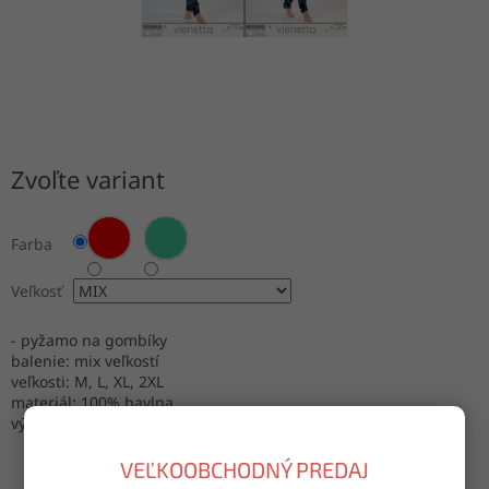
Zvoľte variant
Farba
Veľkosť
- pyžamo na gombíky
balenie: mix veľkostí
veľkosti: M, L, XL, 2XL
materiál: 100% bavlna
výroba: Turecko
VEĽKOOBCHODNÝ PREDAJ