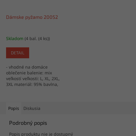
Dámske pyžamo 20052
Skladom
(4 bal. (4 ks))
DETAIL
- vhodné na domáce
oblečenie balenie: mix
veľkostí veľkosti: L, XL, 2XL,
3XL materiál: 95% bavlna,
5% elastan výroba: Turecko
Popis
Diskusia
Podrobný popis
Popis produktu nie je dostupný