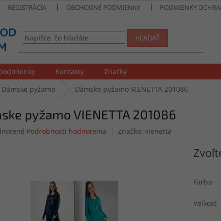
REGISTRÁCIA
OBCHODNÉ PODMIENKY
PODMIENKY OCHRA
HĽADAŤ
podmienky
Kontakty
Značky
Dámske pyžamo
Dámske pyžamo VIENETTA 201086
ske pyžamo VIENETTA 201086
rné
notené
Podrobnosti hodnotenia
Značka:
vienetta
enie
tu
Zvoľt
Farba
čiek.
Veľkosť