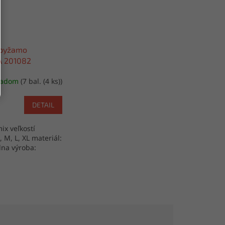
pyžamo
A 201082
ladom
(7 bal. (4 ks))
DETAIL
ix veľkostí
S, M, L, XL materiál:
na výroba: