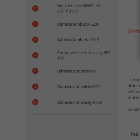
Detské tielko DONELLA
4371PB139
Dámska lambada 6209
Dáms
Dámska lambada 1019
Podprsenka + nohavicky SET
462
Dámska podprsenka
- vho
obleč
Dámske nohavičky 0021
veľkos
mater
Dámske nohavičky 8759
5%ela
losos
Popi