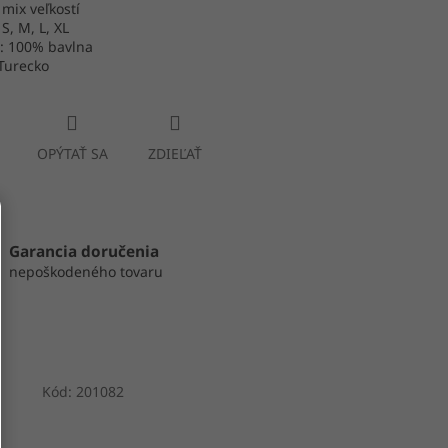
 mix veľkostí
 S, M, L, XL
l: 100% bavlna
Turecko
OPÝTAŤ SA
ZDIEĽAŤ
Garancia doručenia
nepoškodeného tovaru
Kód:
201082