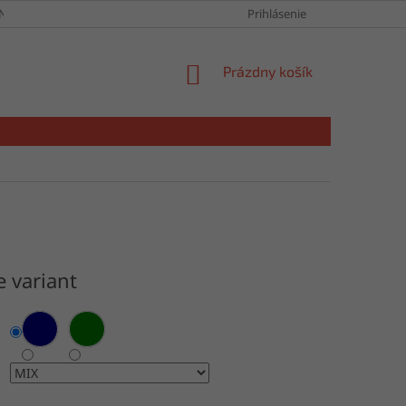
NY OSOBNÝCH ÚDAJOV
Prihlásenie
NÁKUPNÝ
Prázdny košík
KOŠÍK
e variant