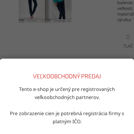
balenie:
veľkosti:
materiá
výroba: 
TLAČ
Doručenie do druhého dňa
VEĽKOOBCHODNÝ PREDAJ
na akúkoľvek adresu
Tento e-shop je určený pre registrovaných
veľkoobchodných partnerov.
iaci tovar
Pre zobrazenie cien je potrebná registrácia firmy s
Kód:
47033/10007616
Kód:
201065/10003984
platným IČO.