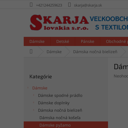
Prejsť
+421244259623
skarja@skarja.sk
na
obsah
Dámske
Detské
Pánske
Obchodné 
Domov
Dámske
Dámska nočná bielizeň
B
Dám
o
Preskočiť
č
Prieme
Kategórie
Neohod
kategórie
n
hodnot
ý
produk
Dámske
p
je
Dámske spodné prádlo
a
0,0
Dámske doplnky
z
n
5
e
Dámska nočná bielizeň
hviezdi
l
Dámska nočná košeľa
Dámske pyžamo