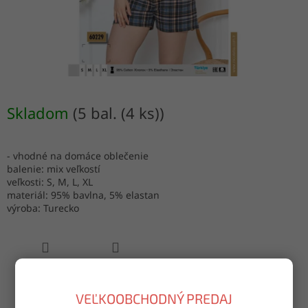
Skladom
(5 bal. (4 ks))
- vhodné na domáce oblečenie
balenie: mix veľkostí
veľkosti: S, M, L, XL
materiál: 95% bavlna, 5% elastan
výroba: Turecko
OPÝTAŤ SA
ZDIEĽAŤ
VEĽKOOBCHODNÝ PREDAJ