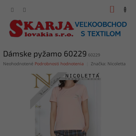
Prejsť
NÁKUP
na
obsah
KOŠÍK
Dámske pyžamo 60229
60229
Priemerné
Neohodnotené
Podrobnosti hodnotenia
Značka:
Nicoletta
hodnotenie
produktu
je
0,0
z
5
hviezdičiek.