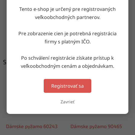
Tento e-shop je určený pre registrovaných
Doručenie do druhého dňa
veľkoobchodných partnerov.
na akúkoľvek adresu
Pre zobrazenie cien je potrebná registrácia
Garancia doručenia
firmy s platným IČO.
nepoškodeného tovaru
Po schválení registrácie získate prístup k
Súvisiaci tovar
veľkoobchodným cenám a objednávkam.
Registrovať sa
Zavrieť
Dámske pyžamo 60243
Dámske pyžamo 90465