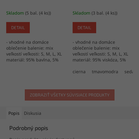
Skladom
(5 bal. (4 ks))
Skladom
(3 bal. (4 ks))
DETAIL
DETAIL
- vhodné na domáce
- vhodné na domáce
oblečenie balenie: mix
oblečenie balenie: mix
veľkostí veľkosti: S, M, L, XL
veľkostí veľkosti: S, M, L, XL
materiál: 95% bavlna, 5%
materiál: 95% viskóza, 5%
elastan výroba: Turecko
elastan výroba: Turecko
cierna
tmavomodra
seda
ZOBRAZIŤ VŠETKY SÚVISIACE PRODUKTY
Popis
Diskusia
Podrobný popis