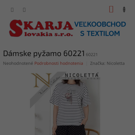
Prejsť
NÁKUP
na
obsah
KOŠÍK
Dámske pyžamo 60221
60221
Priemerné
Neohodnotené
Podrobnosti hodnotenia
Značka:
Nicoletta
hodnotenie
produktu
je
0,0
z
5
hviezdičiek.