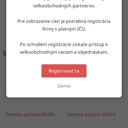
Doručenie do druhého dňa
veľkoobchodných partnerov.
na akúkoľvek adresu
Pre zobrazenie cien je potrebná registrácia
firmy s platným IČO.
Garancia doručenia
nepoškodeného tovaru
Po schválení registrácie získate prístup k
veľkoobchodným cenám a objednávkam.
Súvisiaci tovar
Registrovať sa
Zavrieť
Dámske pyžamo 90490
Dámske pyžamo 60220