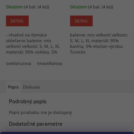
Skladom
(4 bal. (4 ks))
Skladom
(4 bal. (4 ks))
DETAIL
DETAIL
- vhodné na domáce
balenie: mix veľkostí veľkosti:
oblečenie balenie: mix
S, M, L, XL materiál: 95%
veľkostí veľkosti: S, M, L, XL
bavlna, 5% elastan výroba:
materiál: 95% viskóza, 5%
Turecko
elastan výroba: Turecko
svetloruzova
tmavofialova
Popis
Diskusia
Podrobný popis
Popis produktu nie je dostupný
Dodatočné parametre