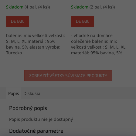
Skladom
(4 bal. (4 ks))
Skladom
(2 bal. (4 ks))
DETAIL
DETAIL
balenie: mix veľkostí veľkosti:
- vhodné na domáce
S, M, L, XL materiál: 95%
oblečenie balenie: mix
bavlna, 5% elastan výroba:
veľkostí veľkosti: S, M, L, XL
Turecko
materiál: 95% bavlna, 5%
elastan výroba: Turecko
ZOBRAZIŤ VŠETKY SÚVISIACE PRODUKTY
Popis
Diskusia
Podrobný popis
Popis produktu nie je dostupný
Dodatočné parametre