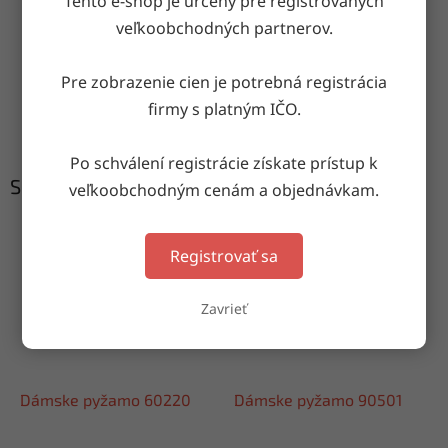
Tento e-shop je určený pre registrovaných
Doručenie do druhého dňa
veľkoobchodných partnerov.
na akúkoľvek adresu
Pre zobrazenie cien je potrebná registrácia
Garancia doručenia
firmy s platným IČO.
nepoškodeného tovaru
Po schválení registrácie získate prístup k
Súvisiaci tovar
veľkoobchodným cenám a objednávkam.
Registrovať sa
Zavrieť
Dámske pyžamo 60220
Dámske pyžamo 90501