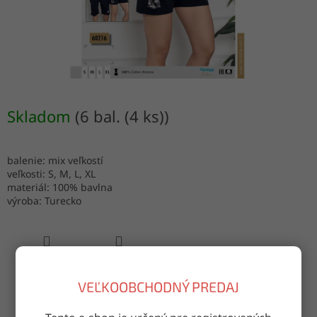
Skladom
(6 bal. (4 ks))
balenie: mix veľkostí
veľkosti: S, M, L, XL
materiál: 100% bavlna
výroba: Turecko
OPÝTAŤ SA
ZDIEĽAŤ
VEĽKOOBCHODNÝ PREDAJ