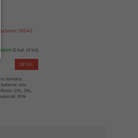
pyžamo 38042
ladom
(5 bal. (4 ks))
DETAIL
 na domáce
 balenie: mix
eľkosti: 2XL, 3XL,
materiál: 95%
%elastan výroba: