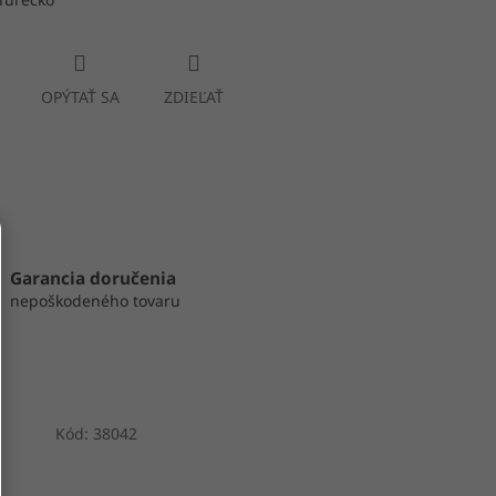
OPÝTAŤ SA
ZDIEĽAŤ
Garancia doručenia
nepoškodeného tovaru
Kód:
38042