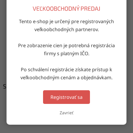
VEĽKOOBCHODNÝ PREDAJ
OPÝTAŤ SA
ZDIEĽAŤ
Tento e-shop je určený pre registrovaných
veľkoobchodných partnerov.
Doručenie do druhého dňa
na akúkoľvek adresu
Pre zobrazenie cien je potrebná registrácia
firmy s platným IČO.
Garancia doručenia
nepoškodeného tovaru
Po schválení registrácie získate prístup k
veľkoobchodným cenám a objednávkam.
Súvisiaci tovar
Registrovať sa
Zavrieť