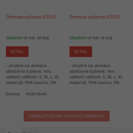
Dámske pyžamo 82545
Dámske pyžamo 82552
Skladom
(4 bal. (4 ks))
Skladom
(4 bal. (4 ks))
DETAIL
DETAIL
- vhodné na domáce
- vhodné na domáce
oblečenie balenie: mix
oblečenie balenie: mix
veľkostí veľkosti: S, M, L, XL
veľkostí veľkosti: S, M, L, XL
materiál: 95% bavlna, 5%
materiál: 95% bavlna, 5%
elastan výroba: Turecko
elastan výroba: Turecko
bezova
modrykvet
ZOBRAZIŤ VŠETKY SÚVISIACE PRODUKTY