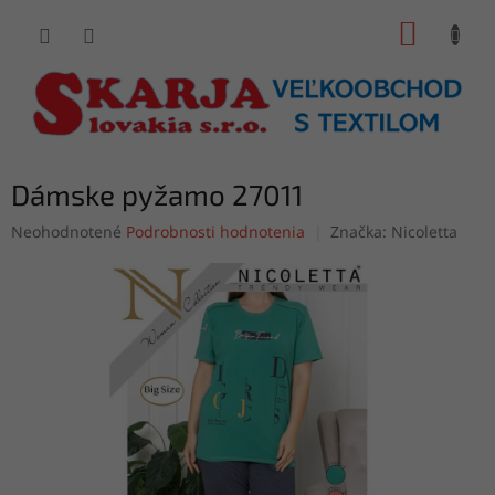
Prejsť
NÁKUP
na
obsah
KOŠÍK
Dámske pyžamo 27011
Priemerné
Neohodnotené
Podrobnosti hodnotenia
Značka:
Nicoletta
hodnotenie
produktu
je
0,0
z
5
hviezdičiek.