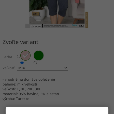
Zvoľte variant
Farba
Veľkosť
- vhodné na domáce oblečenie
balenie: mix veľkostí
veľkosti: L, XL, 2XL, 3XL
materiál: 95% bavlna, 5% elastan
výroba: Turecko