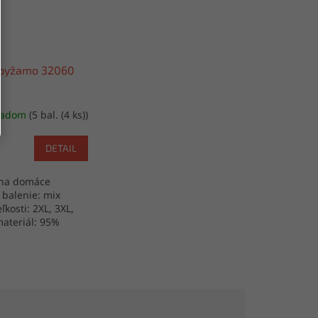
pyžamo 32060
ladom
(5 bal. (4 ks))
DETAIL
 na domáce
 balenie: mix
eľkosti: 2XL, 3XL,
materiál: 95%
5% elastan výroba: