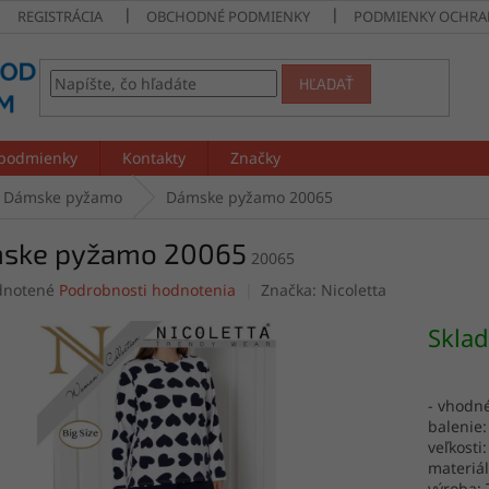
REGISTRÁCIA
OBCHODNÉ PODMIENKY
PODMIENKY OCHRA
HĽADAŤ
podmienky
Kontakty
Značky
Dámske pyžamo
Dámske pyžamo 20065
ske pyžamo 20065
20065
rné
notené
Podrobnosti hodnotenia
Značka:
Nicoletta
enie
tu
Skla
- vhodn
balenie:
čiek.
veľkosti:
materiál
výroba: 