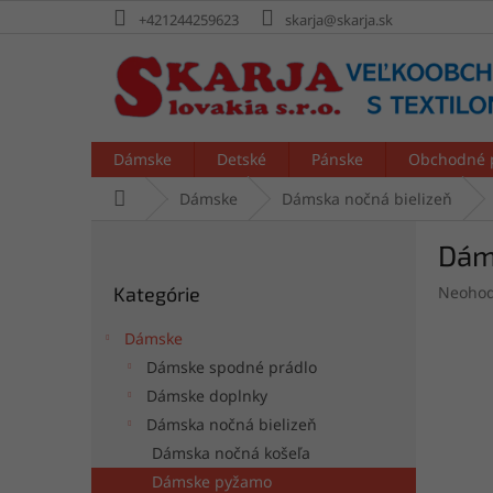
Prejsť
+421244259623
skarja@skarja.sk
na
obsah
Dámske
Detské
Pánske
Obchodné 
Domov
Dámske
Dámska nočná bielizeň
B
Dám
o
Preskočiť
č
Prieme
Kategórie
Neohod
kategórie
n
hodnot
ý
produk
Dámske
p
je
Dámske spodné prádlo
a
0,0
Dámske doplnky
z
n
5
e
Dámska nočná bielizeň
hviezdi
l
Dámska nočná košeľa
Dámske pyžamo