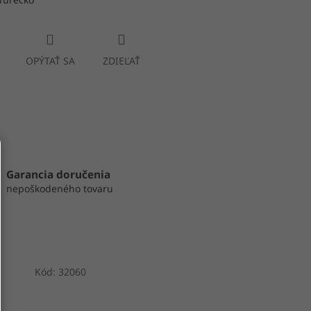
OPÝTAŤ SA
ZDIEĽAŤ
Garancia doručenia
nepoškodeného tovaru
Kód:
32060