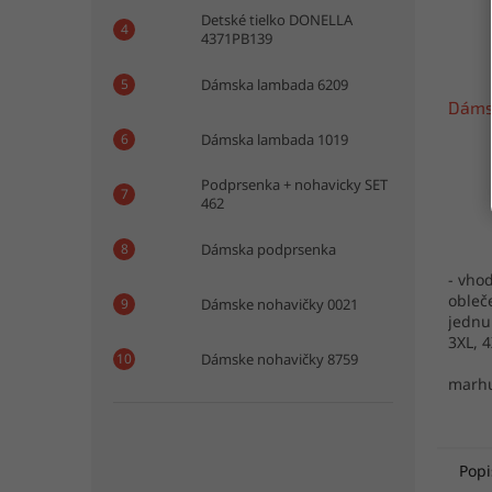
Detské tielko DONELLA
4371PB139
Dámska lambada 6209
Dáms
Dámska lambada 1019
Podprsenka + nohavicky SET
462
Dámska podprsenka
- vho
obleč
Dámske nohavičky 0021
jednu 
3XL, 
Dámske nohavičky 8759
bavln
Turec
marhu
Popi