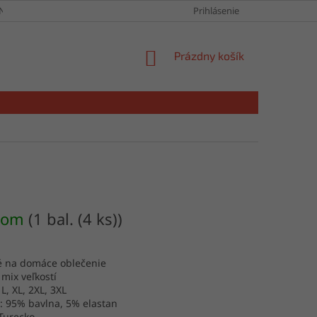
NY OSOBNÝCH ÚDAJOV
Prihlásenie
NÁKUPNÝ
Prázdny košík
KOŠÍK
dom
(1 bal. (4 ks))
é na domáce oblečenie
 mix veľkostí
 L, XL, 2XL, 3XL
: 95% bavlna, 5% elastan
Turecko