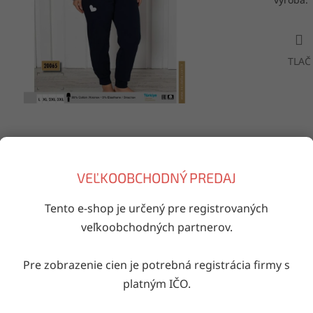
TLAČ
Doručenie do druhého dňa
VEĽKOOBCHODNÝ PREDAJ
na akúkoľvek adresu
Tento e-shop je určený pre registrovaných
veľkoobchodných partnerov.
iaci tovar
Pre zobrazenie cien je potrebná registrácia firmy s
Kód:
30081/10007403
Kód:
203158/10003953
platným IČO.