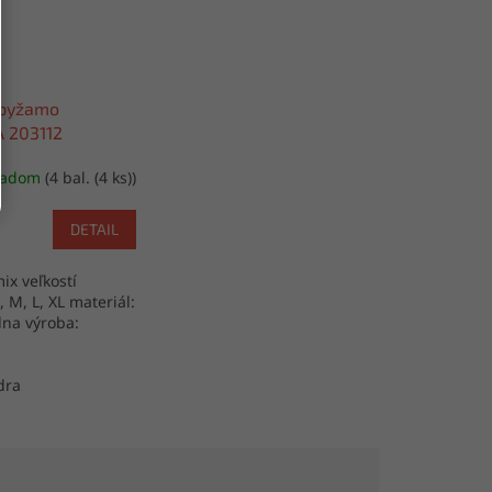
pyžamo
 203112
ladom
(4 bal. (4 ks))
DETAIL
ix veľkostí
S, M, L, XL materiál:
na výroba:
dra