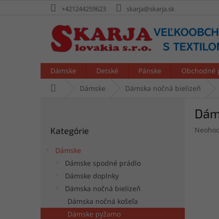
Prejsť
+421244259623
skarja@skarja.sk
na
obsah
Dámske
Detské
Pánske
Obchodné 
Domov
Dámske
Dámska nočná bielizeň
B
Dám
o
Preskočiť
č
Prieme
Kategórie
Neohod
kategórie
n
hodnot
ý
produk
Dámske
p
je
Dámske spodné prádlo
a
0,0
Dámske doplnky
z
n
5
e
Dámska nočná bielizeň
hviezdi
l
Dámska nočná košeľa
Dámske pyžamo