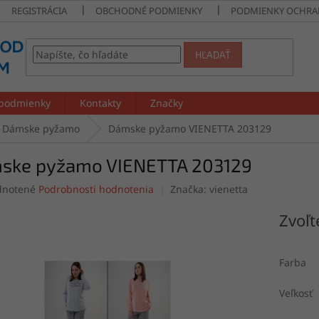
REGISTRÁCIA
OBCHODNÉ PODMIENKY
PODMIENKY OCHRA
HĽADAŤ
podmienky
Kontakty
Značky
Dámske pyžamo
Dámske pyžamo VIENETTA 203129
ske pyžamo VIENETTA 203129
rné
notené
Podrobnosti hodnotenia
Značka:
vienetta
enie
tu
Zvoľt
Farba
čiek.
Veľkosť