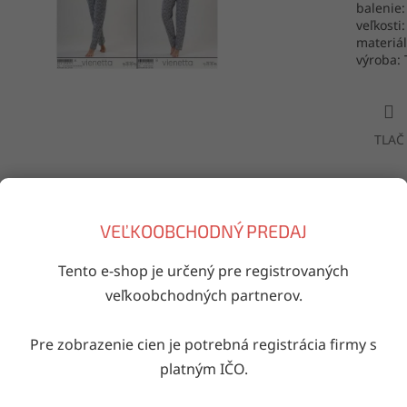
balenie:
veľkosti:
materiá
výroba: 
TLAČ
Doručenie do druhého dňa
VEĽKOOBCHODNÝ PREDAJ
na akúkoľvek adresu
Tento e-shop je určený pre registrovaných
veľkoobchodných partnerov.
iaci tovar
Pre zobrazenie cien je potrebná registrácia firmy s
Kód:
203151/10003974
Kód:
203164/10003986
Kód
platným IČO.