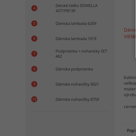
Detské tielko DONELLA
4371PB139
Dámska lambada 6209
Dáms
VIEN
Dámska lambada 1019
Podprsenka + nohavicky SET
462
Dámska podprsenka
baleni
veľkos
Dámske nohavičky 0021
mater
výrob
Dámske nohavičky 8759
cerve
Popi