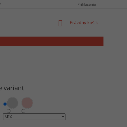
NY OSOBNÝCH ÚDAJOV
Prihlásenie
NÁKUPNÝ
Prázdny košík
KOŠÍK
e variant