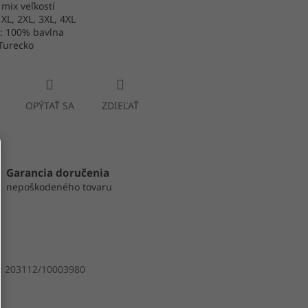
 mix veľkostí
 XL, 2XL, 3XL, 4XL
l: 100% bavlna
Turecko
OPÝTAŤ SA
ZDIEĽAŤ
Garancia doručenia
nepoškodeného tovaru
:
203112/10003980