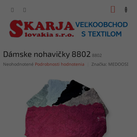
Prejsť
NÁKUP
na
obsah
KOŠÍK
Dámske nohavičky 8802
8802
Priemerné
Neohodnotené
Podrobnosti hodnotenia
Značka:
MEDOOSI
hodnotenie
produktu
je
0,0
z
5
hviezdičiek.