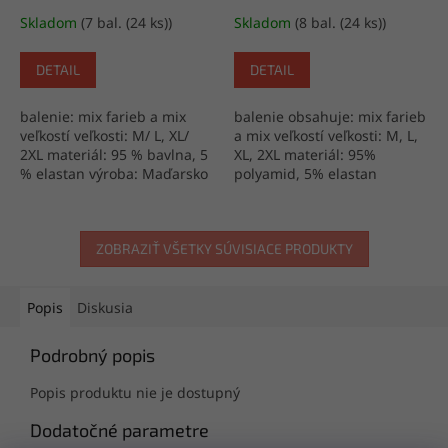
Skladom
(7 bal. (24 ks))
Skladom
(8 bal. (24 ks))
DETAIL
DETAIL
balenie: mix farieb a mix
balenie obsahuje: mix farieb
veľkostí veľkosti: M/ L, XL/
a mix veľkostí veľkosti: M, L,
2XL materiál: 95 % bavlna, 5
XL, 2XL materiál: 95%
% elastan výroba: Maďarsko
polyamid, 5% elastan
výroba: PRC
ZOBRAZIŤ VŠETKY SÚVISIACE PRODUKTY
Popis
Diskusia
Podrobný popis
Popis produktu nie je dostupný
Dodatočné parametre