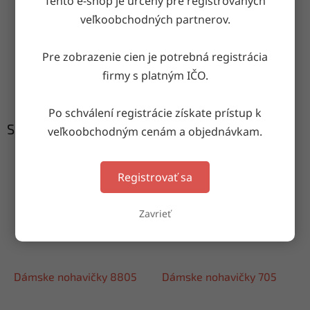
Tento e-shop je určený pre registrovaných
Doručenie do druhého dňa
veľkoobchodných partnerov.
na akúkoľvek adresu
Pre zobrazenie cien je potrebná registrácia
Garancia doručenia
firmy s platným IČO.
nepoškodeného tovaru
Po schválení registrácie získate prístup k
Súvisiaci tovar
veľkoobchodným cenám a objednávkam.
Registrovať sa
Zavrieť
Dámske nohavičky 8805
Dámske nohavičky 705