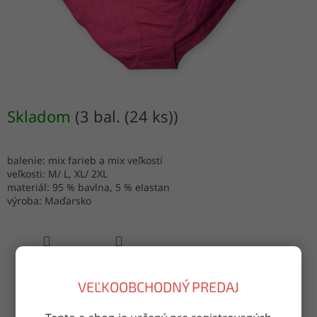
Skladom
(3 bal. (24 ks))
balenie: mix farieb a mix veľkostí
veľkosti: M/ L, XL/ 2XL
materiál: 95 % bavlna, 5 % elastan
výroba: Maďarsko
OPÝTAŤ SA
ZDIEĽAŤ
VEĽKOOBCHODNÝ PREDAJ