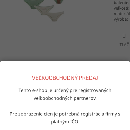
balenie:
veľkosti:
materiál
výroba: 
TLAČ
Doručenie do druhého dňa
VEĽKOOBCHODNÝ PREDAJ
na akúkoľvek adresu
Tento e-shop je určený pre registrovaných
veľkoobchodných partnerov.
iaci tovar
Pre zobrazenie cien je potrebná registrácia firmy s
Kód:
724082/10003698
Kód:
724068/10003690
Kód
platným IČO.