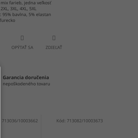
 mix farieb, jedna veľkosť
 2XL, 3XL, 4XL, 5XL
: 95% bavlna, 5% elastan
Turecko
OPÝTAŤ SA
ZDIEĽAŤ
Garancia doručenia
nepoškodeného tovaru
:
713036/10003662
Kód:
713082/10003673