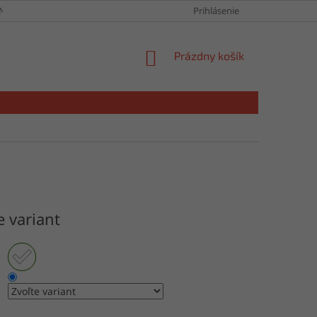
NY OSOBNÝCH ÚDAJOV
Prihlásenie
NÁKUPNÝ
Prázdny košík
KOŠÍK
e variant