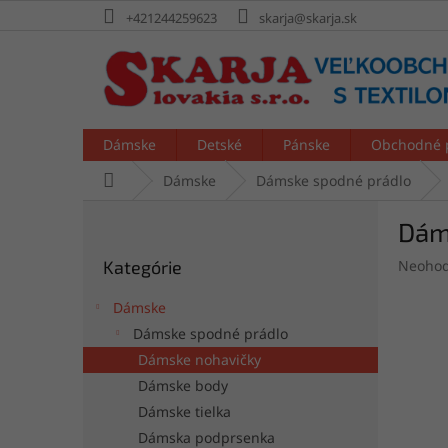
Prejsť
+421244259623
skarja@skarja.sk
na
obsah
Dámske
Detské
Pánske
Obchodné 
Domov
Dámske
Dámske spodné prádlo
B
Dám
o
Preskočiť
č
Prieme
Kategórie
Neohod
kategórie
n
hodnot
ý
produk
Dámske
p
je
Dámske spodné prádlo
a
0,0
Dámske nohavičky
z
n
5
e
Dámske body
hviezdi
l
Dámske tielka
Dámska podprsenka