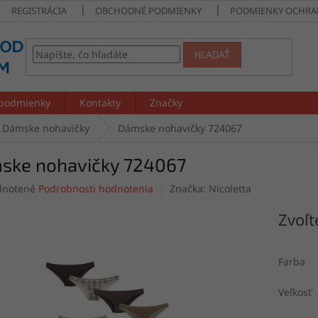
REGISTRÁCIA
OBCHODNÉ PODMIENKY
PODMIENKY OCHRA
HĽADAŤ
podmienky
Kontakty
Značky
Dámske nohavičky
Dámske nohavičky 724067
ske nohavičky 724067
rné
notené
Podrobnosti hodnotenia
Značka:
Nicoletta
enie
tu
Zvoľt
Farba
čiek.
Veľkosť