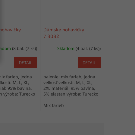
nohavičky
Dámske nohavičky
713082
ladom
(8 bal. (7 ks))
Skladom
(4 bal. (7 ks))
DETAIL
DETAIL
ix farieb, jedna
balenie: mix farieb, jedna
kosti: M, L, XL,
veľkosť veľkosti: M, L, XL,
iál: 95% bavlna,
2XL materiál: 95% bavlna,
n výroba: Turecko
5% elastan výroba: Turecko
b
Mix farieb