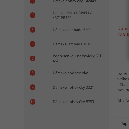
Detské nohavičky 142448
Detské tielko DONELLA
4371PB139
Dáms
Dámska lambada 6209
7240
Dámska lambada 1019
Podprsenka + nohavicky SET
462
Dámska podprsenka
baleni
veľkos
4XL, 
Dámske nohavičky 0021
bavln
Turec
Mix f
Dámske nohavičky 8759
Popi