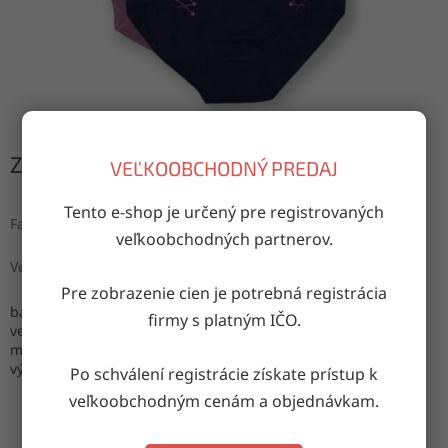
Zvoľte variant
VEĽKOOBCHODNÝ PREDAJ
Tento e-shop je určený pre registrovaných
Farba
veľkoobchodných partnerov.
Veľkosť
Pre zobrazenie cien je potrebná registrácia
balenie: obsahuje mix farieb, jednu veľkosť
firmy s platným IČO.
veľkosti: 2XL, 3XL, 4XL
materiál: 95% bavlna, 5% elastan
výroba: Turecko
Po schválení registrácie získate prístup k
veľkoobchodným cenám a objednávkam.