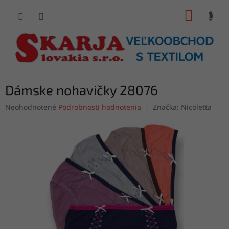
Prejsť
NÁKUP
na
obsah
KOŠÍK
Dámske nohavičky 28076
Priemerné
Neohodnotené
Podrobnosti hodnotenia
Značka:
Nicoletta
hodnotenie
produktu
je
0,0
z
5
hviezdičiek.