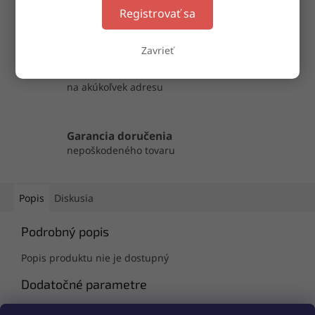
OPÝTAŤ SA
ZDIEĽAŤ
Registrovať sa
Zavrieť
Doručenie do druhého dňa
na akúkoľvek adresu
Garancia doručenia
nepoškodeného tovaru
Popis
Diskusia
Podrobný popis
Popis produktu nie je dostupný
Dodatočné parametre
Kategória
:
Dámske nohavičky