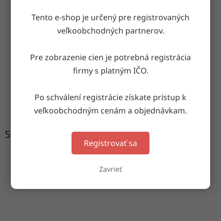
OPÝTAŤ SA
ZDIEĽAŤ
Tento e-shop je určený pre registrovaných
veľkoobchodných partnerov.
Doručenie do druhého dňa
Pre zobrazenie cien je potrebná registrácia
na akúkoľvek adresu
firmy s platným IČO.
Garancia doručenia
Po schválení registrácie získate prístup k
nepoškodeného tovaru
veľkoobchodným cenám a objednávkam.
Súvisiaci tovar
Registrovať sa
Zavrieť