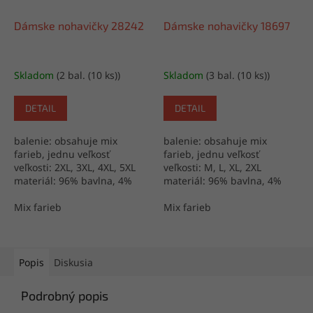
Dámske nohavičky 28242
Dámske nohavičky 18697
Skladom
(2 bal. (10 ks))
Skladom
(3 bal. (10 ks))
DETAIL
DETAIL
balenie: obsahuje mix
balenie: obsahuje mix
farieb, jednu veľkosť
farieb, jednu veľkosť
veľkosti: 2XL, 3XL, 4XL, 5XL
veľkosti: M, L, XL, 2XL
materiál: 96% bavlna, 4%
materiál: 96% bavlna, 4%
elastan výroba: Turecko
elastan výroba: Turecko
Mix farieb
Mix farieb
Popis
Diskusia
Podrobný popis