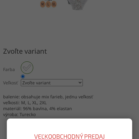
Zvoľte variant
Farba
Veľkosť
balenie: obsahuje mix farieb, jednu veľkosť
veľkosti: M, L, XL, 2XL
materiál: 96% bavlna, 4% elastan
výroba: Turecko
VEĽKOOBCHODNÝ PREDAJ