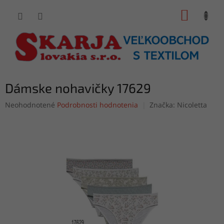
Prejsť
NÁKUP
na
obsah
KOŠÍK
Dámske nohavičky 17629
Priemerné
Neohodnotené
Podrobnosti hodnotenia
Značka:
Nicoletta
hodnotenie
produktu
je
0,0
z
5
hviezdičiek.