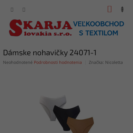
Prejsť
NÁKUP
na
obsah
KOŠÍK
Dámske nohavičky 24071-1
Priemerné
Neohodnotené
Podrobnosti hodnotenia
Značka:
Nicoletta
hodnotenie
produktu
je
0,0
z
5
hviezdičiek.