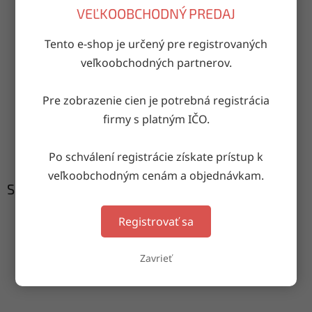
OPÝTAŤ SA
ZDIEĽAŤ
VEĽKOOBCHODNÝ PREDAJ
Tento e-shop je určený pre registrovaných
veľkoobchodných partnerov.
Doručenie do druhého dňa
na akúkoľvek adresu
Pre zobrazenie cien je potrebná registrácia
firmy s platným IČO.
Garancia doručenia
nepoškodeného tovaru
Po schválení registrácie získate prístup k
veľkoobchodným cenám a objednávkam.
Súvisiaci tovar
Registrovať sa
Zavrieť