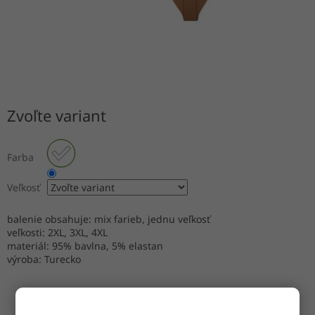
Zvoľte variant
Farba
Veľkosť
balenie obsahuje: mix farieb, jednu veľkosť
veľkosti: 2XL, 3XL, 4XL
materiál: 95% bavlna, 5% elastan
výroba: Turecko