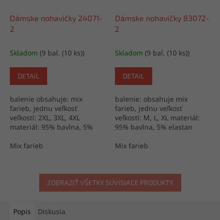
Dámske nohavičky 24071-
Dámske nohavičky 83072-
2
2
Skladom
(9 bal. (10 ks))
Skladom
(9 bal. (10 ks))
DETAIL
DETAIL
balenie obsahuje: mix
balenie: obsahuje mix
farieb, jednu veľkosť
farieb, jednu veľkosť
veľkosti: 2XL, 3XL, 4XL
veľkosti: M, L, XL materiál:
materiál: 95% bavlna, 5%
95% bavlna, 5% elastan
elastan výroba: Turecko
výroba: Turecko
Mix farieb
Mix farieb
ZOBRAZIŤ VŠETKY SÚVISIACE PRODUKTY
Popis
Diskusia