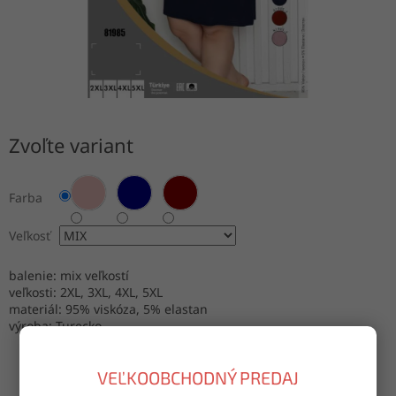
Zvoľte variant
Farba
Veľkosť
balenie: mix veľkostí
veľkosti: 2XL, 3XL, 4XL, 5XL
materiál: 95% viskóza, 5% elastan
výroba: Turecko
VEĽKOOBCHODNÝ PREDAJ