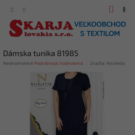
Prejsť
NÁKUP
na
obsah
KOŠÍK
Dámska tunika 81985
Priemerné
Neohodnotené
Podrobnosti hodnotenia
Značka:
Nicoletta
hodnotenie
produktu
je
0,0
z
5
hviezdičiek.