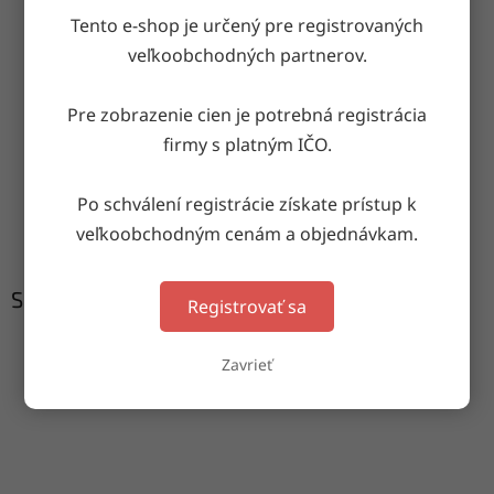
OPÝTAŤ SA
ZDIEĽAŤ
Tento e-shop je určený pre registrovaných
veľkoobchodných partnerov.
Doručenie do druhého dňa
Pre zobrazenie cien je potrebná registrácia
na akúkoľvek adresu
firmy s platným IČO.
Po schválení registrácie získate prístup k
Garancia doručenia
veľkoobchodným cenám a objednávkam.
nepoškodeného tovaru
Súvisiaci tovar
Registrovať sa
Zavrieť