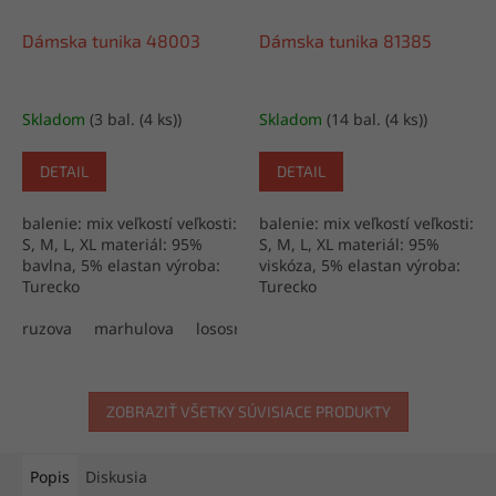
Dámska tunika 48003
Dámska tunika 81385
Skladom
(3 bal. (4 ks))
Skladom
(14 bal. (4 ks))
DETAIL
DETAIL
balenie: mix veľkostí veľkosti:
balenie: mix veľkostí veľkosti:
S, M, L, XL materiál: 95%
S, M, L, XL materiál: 95%
bavlna, 5% elastan výroba:
viskóza, 5% elastan výroba:
Turecko
Turecko
ruzova
marhulova
lososruza
levandulova
ZOBRAZIŤ VŠETKY SÚVISIACE PRODUKTY
Popis
Diskusia