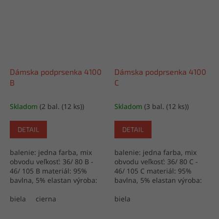
Dámska podprsenka 4100
Dámska podprsenka 4100
B
C
Skladom
(2 bal. (12 ks))
Skladom
(3 bal. (12 ks))
DETAIL
DETAIL
balenie: jedna farba, mix
balenie: jedna farba, mix
obvodu veľkosť: 36/ 80 B -
obvodu veľkosť: 36/ 80 C -
46/ 105 B materiál: 95%
46/ 105 C materiál: 95%
bavlna, 5% elastan výroba:
bavlna, 5% elastan výroba:
P.C.R.
P.C.R.
biela
cierna
biela