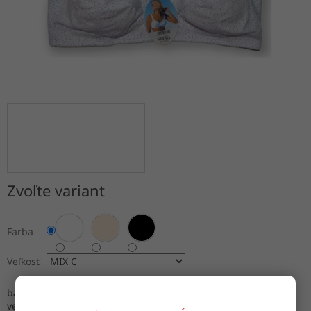
Zvoľte variant
Farba
Veľkosť
balenie: jedna farba, mix obvodu
veľkosť: 38/ 85C - 48/ 110C