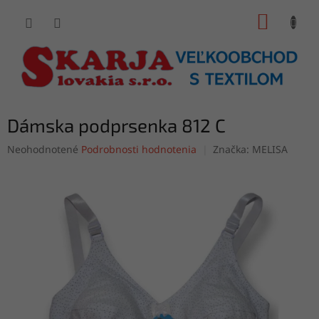
Prejsť
NÁKUP
na
obsah
KOŠÍK
Dámska podprsenka 812 C
Priemerné
Neohodnotené
Podrobnosti hodnotenia
Značka:
MELISA
hodnotenie
produktu
je
0,0
z
5
hviezdičiek.