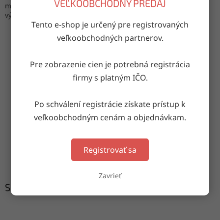
VEĽKOOBCHODNÝ PREDAJ
materiál: 95% bavlna, 5% elastan
výroba: P.C.R.
Tento e-shop je určený pre registrovaných
veľkoobchodných partnerov.
OPÝTAŤ SA
ZDIEĽAŤ
Pre zobrazenie cien je potrebná registrácia
firmy s platným IČO.
Po schválení registrácie získate prístup k
Doručenie do druhého dňa
na akúkoľvek adresu
veľkoobchodným cenám a objednávkam.
Garancia doručenia
Registrovať sa
nepoškodeného tovaru
Zavrieť
Súvisiaci tovar